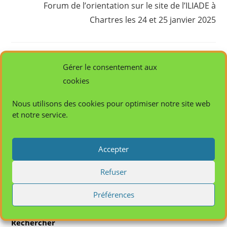
Forum de l’orientation sur le site de l’ILIADE à
Chartres les 24 et 25 janvier 2025
VOUS DEVRIEZ ÉGALEMENT AIMER
Gérer le consentement aux
cookies
Assistant de soins en gérontologie
15 février 2018
Nous utilisons des cookies pour optimiser notre site web
et notre service.
Accepter
Fédération de l’Enseignement d’Eure-et-Loir (FOL
28)
Refuser
17 janvier 2018
Préférences
Rechercher