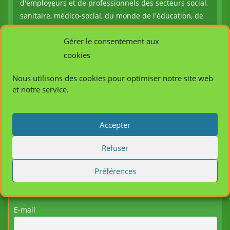
d'employeurs et de professionnels des secteurs social,
sanitaire, médico-social, du monde de l'éducation, de
l'animation et des collectivités territoriales pour
Gérer le consentement aux
promouvoir la formation et la professionnalisation des
salariés de ces secteurs.
cookies
Adresse :
Nous utilisons des cookies pour optimiser notre site web
21 Rue de Loigny la Bataille - 28000 Chartres
et notre service.
Mobile :
06 48 33 46 71
Accepter
E-mail :
contact@afcasa.fr
Refuser
Préférences
Newsletter
E-mail