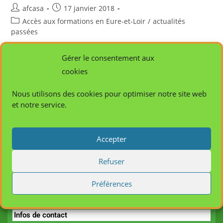
afcasa
17 janvier 2018
Accès aux formations en Eure-et-Loir
/
actualités
passées
Les stagiaires sont sous le statut de « stagiaire de la
Gérer le consentement aux
formation professionnelle », il s’agit d’une formation en
cookies
alternance à plein temps. - Pour les salariés (CDI, CDD, CUI)
Nous utilisons des cookies pour optimiser notre site web
…
et notre service.
Continuer La Lecture
Accepter
Refuser
Préférences
Infos de contact