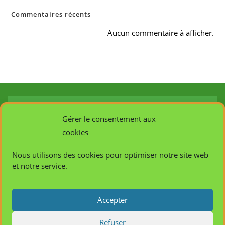
Commentaires récents
Aucun commentaire à afficher.
Infos de contact
Gérer le consentement aux
cookies
L' Afcasa, créée en 2003, anime un réseau
Nous utilisons des cookies pour optimiser notre site web
d'employeurs et de professionnels des secteurs social,
et notre service.
sanitaire, médico-social, du monde de l'éducation, de
l'animation et des collectivités territoriales pour
promouvoir la formation et la professionnalisation des
Accepter
salariés de ces secteurs.
Refuser