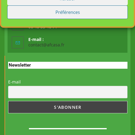
Adresse :
21 Rue de Loigny la Bataille - 28000 Chartres
Préférences
Mobile :
06 48 33 46 71
E-mail :
contact@afcasa.fr
Newsletter
E-mail