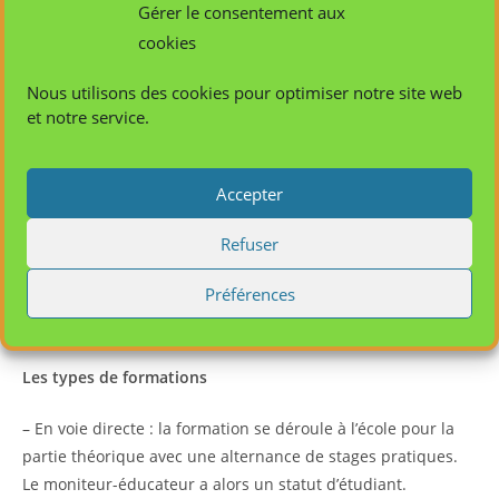
l’organisation. Enfin, il s’épanouit dans le travail d’équipe.
Gérer le consentement aux
cookies
Accès au métier
Nous utilisons des cookies pour optimiser notre site web
Un certificat d’aptitude
et notre service.
La formation est sanctionnée par le Diplôme d’Etat de
moniteur-éducateur (DE ME). Elle dure deux ans et est
Accepter
dispensée par des écoles agréées par le Ministère de
l’Emploi et de la Solidarité. Dans la Région Centre, deux
Refuser
écoles sont agréées :
Préférences
– l’Ecole Régionale en Travail Social d’Olivet
– l’Institut en Travail Social de Tours
Les types de formations
– En voie directe : la formation se déroule à l’école pour la
partie théorique avec une alternance de stages pratiques.
Le moniteur-éducateur a alors un statut d’étudiant.