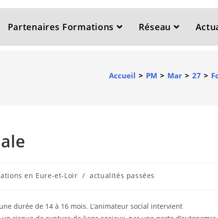
Partenaires Formations
Réseau
Actua
Accueil
>
PM
>
Mar
>
27
>
F
ale
ations en Eure-et-Loir
/
actualités passées
une durée de 14 à 16 mois. L’animateur social intervient