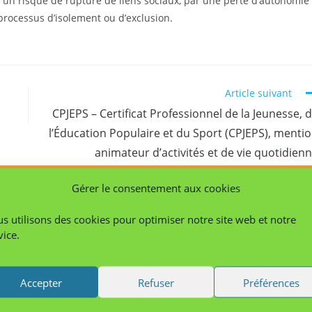
ar un risque de rupture de liens sociaux, par une perte d’autonomie
processus d’isolement ou d’exclusion.
Article suivant
CPJEPS – Certificat Professionnel de la Jeunesse, 
l’Éducation Populaire et du Sport (CPJEPS), menti
animateur d’activités et de vie quotidien
Gérer le consentement aux cookies
s utilisons des cookies pour optimiser notre site web et notre
vice.
e la pratique – Chefs
rvice – sept 2022
Accepter
Refuser
Préférences
5 juillet 2021