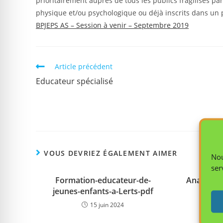
prioritairement auprès de tous les publics fragilisés p
physique et/ou psychologique ou déjà inscrits dans un 
BPJEPS AS – Session à venir – Septembre 2019
Article précédent
Educateur spécialisé
VOUS DEVRIEZ ÉGALEMENT AIMER
Nou
ser
Formation-educateur-de-
Analyse d
jeunes-enfants-a-Lerts-pdf
de se
15 juin 2024