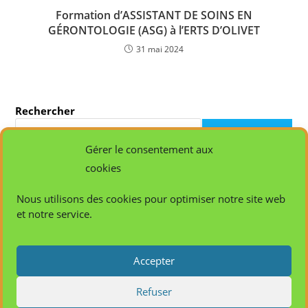
Formation d’ASSISTANT DE SOINS EN
GÉRONTOLOGIE (ASG) à l’ERTS D’OLIVET
31 mai 2024
Rechercher
RECHERCHER
Gérer le consentement aux
cookies
Articles récents
Nous utilisons des cookies pour optimiser notre site web
Calendrier des formations INTER 2026
et notre service.
Assemblée Générale annuelle le 4 juin 2026 à 14 h 00
Tuteur référent – Maître d’Apprentissage
FORMATION SURVEILLANT DE NUIT
Accepter
Actualités de l’AFCASA 7 avril 2026
Refuser
Commentaires récents