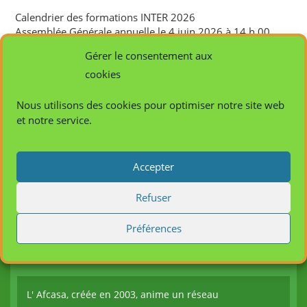
Calendrier des formations INTER 2026
Assemblée Générale annuelle le 4 juin 2026 à 14 h 00
Tuteur référent – Maître d’Apprentissage
Gérer le consentement aux
FORMATION SURVEILLANT DE NUIT
cookies
Actualités de l’AFCASA 7 avril 2026
Nous utilisons des cookies pour optimiser notre site web
Commentaires récents
et notre service.
Aucun commentaire à afficher.
Accepter
Refuser
Préférences
Infos de contact
L' Afcasa, créée en 2003, anime un réseau