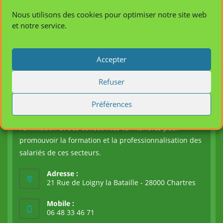
Nous utilisons des cookies pour optimiser notre site web
et notre service.
Infos de contact
Accepter
Refuser
L' Afcasa, créée en 2003, anime un réseau
d'employeurs et de professionnels des secteurs social,
Préférences
sanitaire, médico-social, du monde de l'éducation, de
l'animation et des collectivités territoriales pour
promouvoir la formation et la professionnalisation des
salariés de ces secteurs.
Adresse :
21 Rue de Loigny la Bataille - 28000 Chartres
Mobile :
06 48 33 46 71