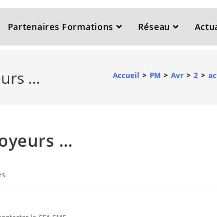
Partenaires Formations
Réseau
Actua
eurs …
Accueil
>
PM
>
Avr
>
2
>
ac
loyeurs …
es