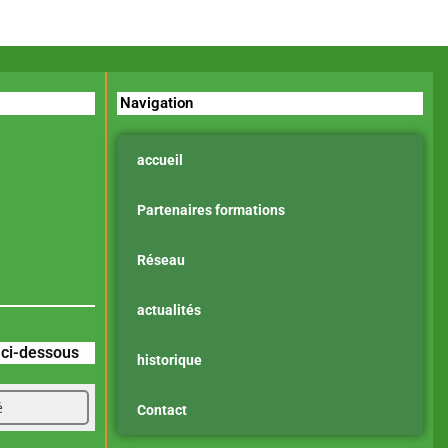
Navigation
accueil
Partenaires formations
Réseau
actualités
z ci-dessous
historique
é
Contact