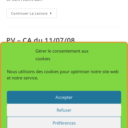
Continuer La Lecture
PV – CA du 11/07/08
Gérer le consentement aux
afcasa
1 janvier 2008
cookies
Espace Conseil d'Administration
Nous utilisons des cookies pour optimiser notre site web
Le vendredi 11 juillet 2008, à 09h30, les membres du
et notre service.
conseil d'administration de l'Association pour la Formation
aux Carrières de l'Action Sociale et de l'Animation (AFCASA)
se sont réunis à…
Accepter
Refuser
Continuer La Lecture
Préférences